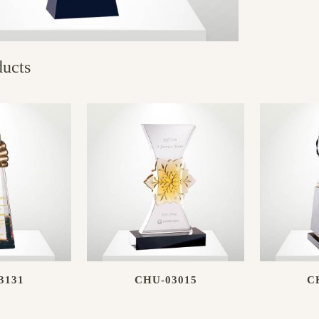
ducts
3131
CHU-03015
C