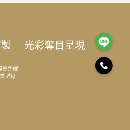
訂製
光彩奪目呈現
專屬榮耀
美型錄