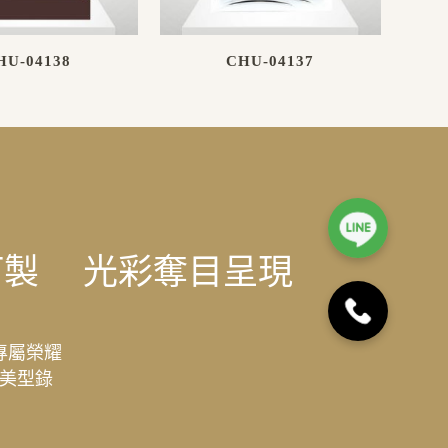
HU-04138
CHU-04137
訂製
光彩奪目呈現
專屬榮耀
美型錄