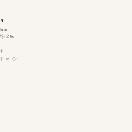
09
.5cm
質+金屬
座