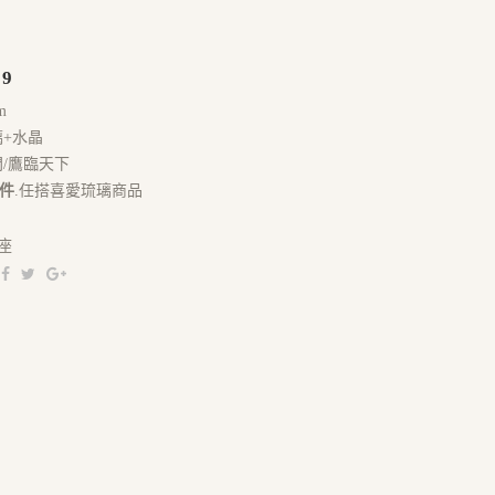
39
m
璃+水晶
門/鷹臨天下
件
.任搭喜愛琉璃商品
座