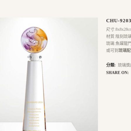
CHU-920
尺寸:8x8x28c
材質:陰刻琉
琉璃:魚躍龍
或可到
琉璃配
分類:
琉璃獎
SHARE ON: