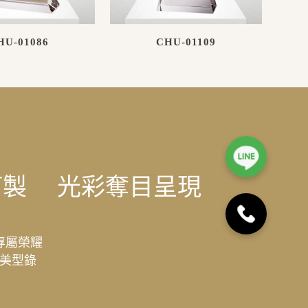
HU-01086
CHU-01109
訂製
光彩奪目呈現
專屬榮耀
美型錄