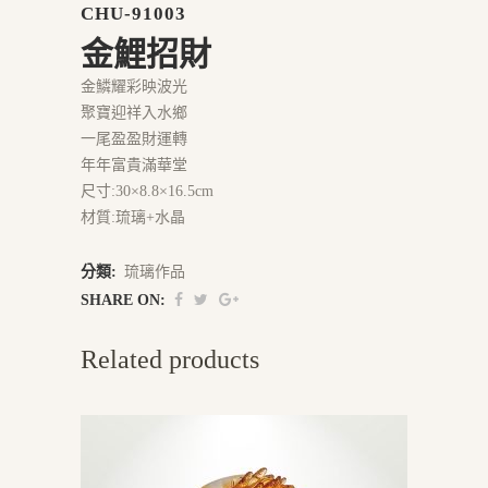
CHU-91003
金鯉招財
金鱗耀彩映波光
聚寶迎祥入水鄉
一尾盈盈財運轉
年年富貴滿華堂
尺寸:30×8.8×16.5cm
材質:琉璃+水晶
分類:
琉璃作品
SHARE ON:
Related products