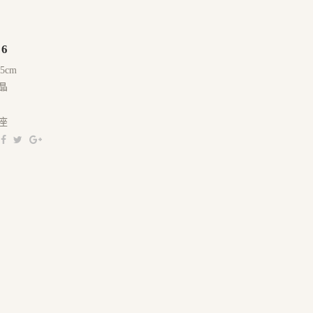
36
.5cm
晶
座