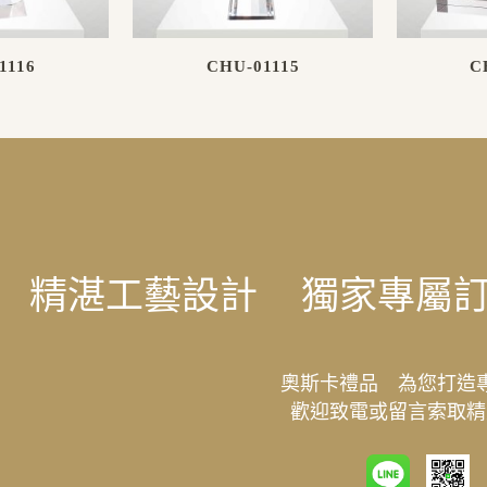
1116
CHU-01115
C
精湛工藝設計
獨家專屬
奧斯卡禮品 為您打造
歡迎致電或留言索取精