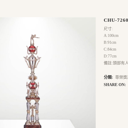
CHU-726
尺寸:
A:100cm
B:91cm
C:84cm
D:77cm
備註:頭部有
分類:
尊榮獎
SHARE ON: