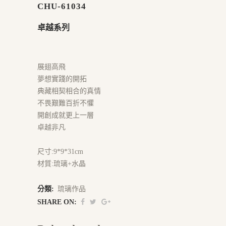
CHU-61034
卓越系列
展翅高飛
夢想實踐的開拓
典藏相契相合的真情
不畏艱難百折不懼
開創成就更上一層
卓越非凡
尺寸:9*9*31cm
材質:琉璃+水晶
分類:
琉璃作品
SHARE ON: