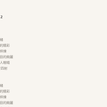
22
緒
的精彩
焠煉
目的絢麗
人眼睛
芒四射
緒
的精彩
焠煉
目的絢麗