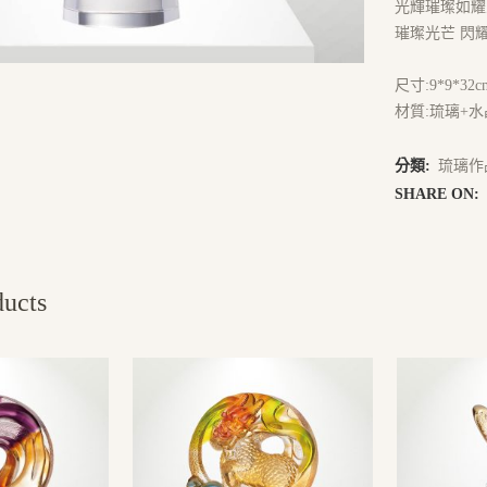
光輝璀璨如耀
璀璨光芒 閃
尺寸:9*9*32c
材質:琉璃+水
分類:
琉璃作
SHARE ON:
ducts