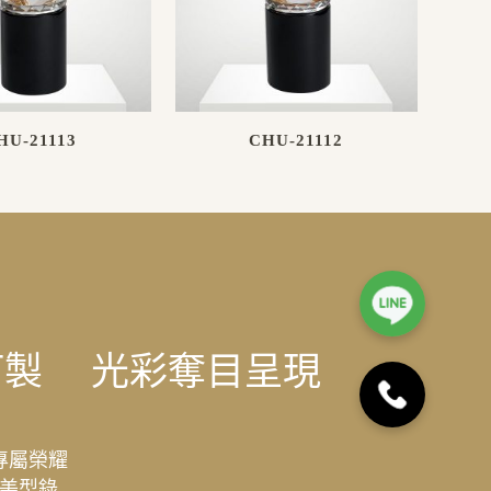
HU-21113
CHU-21112
訂製
光彩奪目呈現
專屬榮耀
美型錄