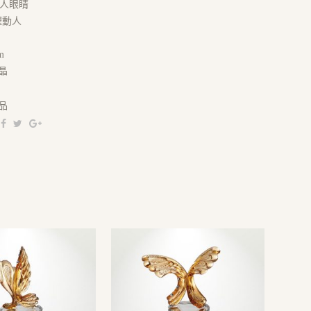
人眼睛
耀動人
m
晶
品