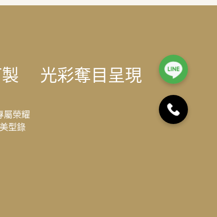
訂製
光彩奪目呈現
專屬榮耀
美型錄