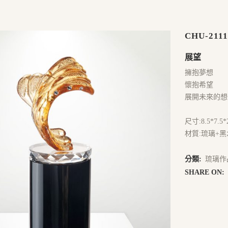
CHU-2111
展望
擁抱夢想
懷抱希望
展開未來的想
尺寸:8.5*7.5*
材質:琉璃+
分類:
琉璃作
SHARE ON: