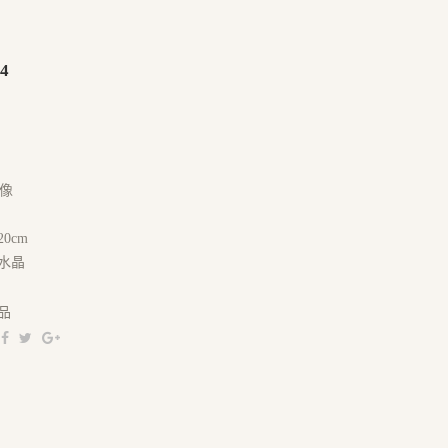
4
像
20cm
黑水晶
品