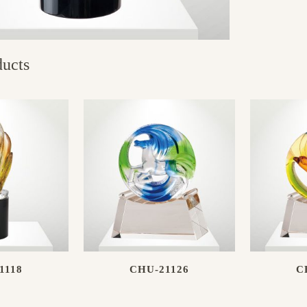
ducts
1118
CHU-21126
C