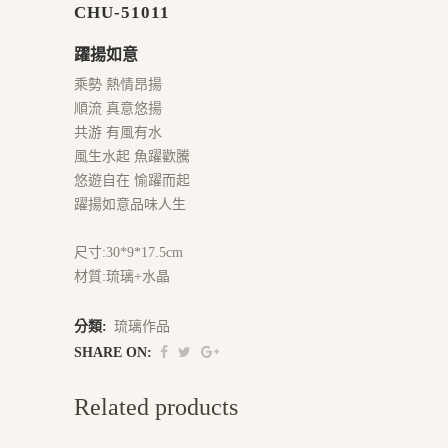
CHU-51011
躍揚如意
乘勢 熱情昂揚
順流 真意悠揚
共游 有風有水
風生水起 魚躍歡騰
悠遊自在 愉躍而起
躍揚如意品味人生
尺寸:30*9*17.5cm
材質:琉璃+水晶
分類:
琉璃作品
SHARE ON:
Related products