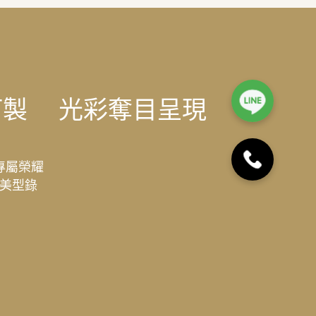
訂製
光彩奪目呈現
專屬榮耀
美型錄