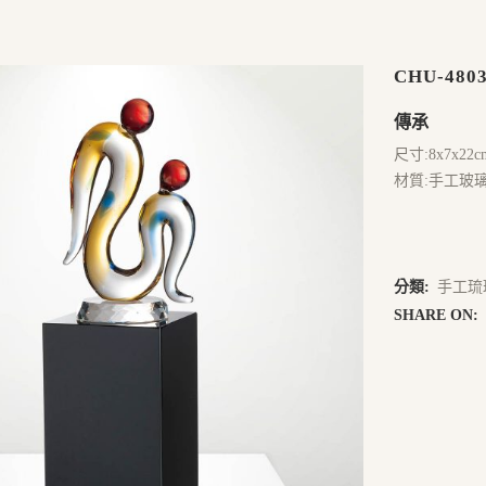
CHU-480
傳承
尺寸:8x7x22c
材質:手工玻
分類:
手工琉
SHARE ON: