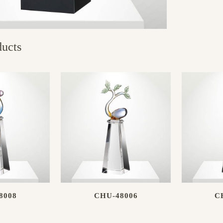
ducts
8008
CHU-48006
C