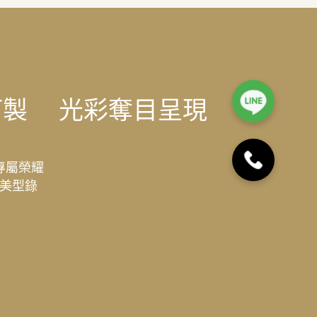
訂製
光彩奪目呈現
專屬榮耀
美型錄