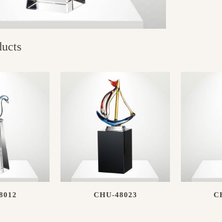
ducts
8012
CHU-48023
C