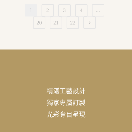
1
2
3
4
...
20
21
22
精湛工藝設計
獨家專屬訂製
光彩奪目呈現