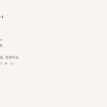
-1
cm
晶
璃
,
琉璃作品