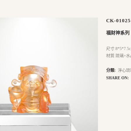
CK-01025
福財神系列
尺寸:8*5*7.5
材質:琉璃+水
分類:
淨心琉
SHARE ON: