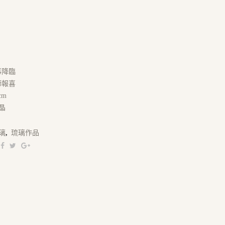
事降臨
獅報喜
cm
晶
璃
,
琉璃作品