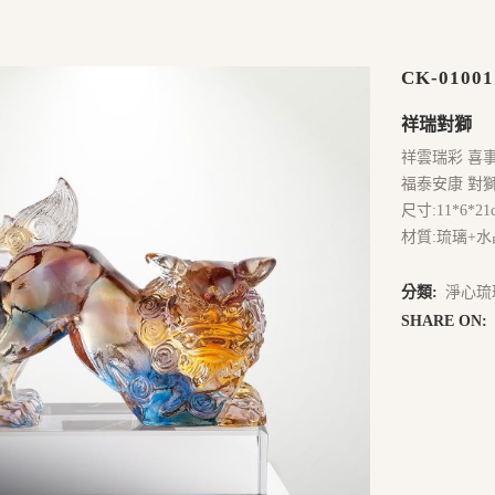
CK-01001
祥瑞對獅
祥雲瑞彩 喜
福泰安康 對
尺寸:11*6*21
材質:琉璃+水
分類:
淨心琉
SHARE ON: