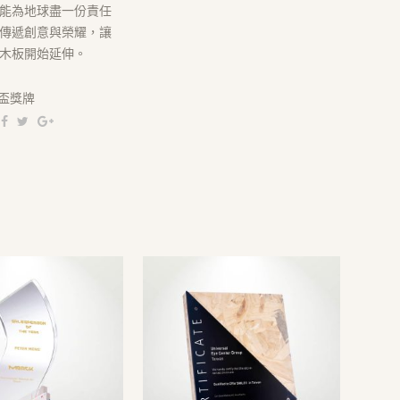
能為地球盡一份責任
傳遞創意與榮耀，讓
木板開始延伸。
盃獎牌