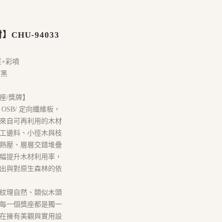
CHU-94033
質+彩噴
/黑
座/獎牌】
OSB/ 定向纖維板，
來自可再利用的木材
工邊料、小徑木與枝
熱壓、層層交錯堆疊
幅提升木材利用率，
出與對原生森林的依
紋理自然、類似木頭
每一個獎座都是獨一
在擁有美觀與實用設