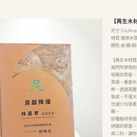
【再生木材】
尺寸:21x26cm
材質:環保木
顏色:金/銀/銅
【再生木材獎
我們所使用的 
俗稱甘蔗板，
資源，像是木
幹，透過高壓
製成，不僅大
也減少垃圾產
賴。
這種板材表面
拼圖的質感，
無二的，讓你