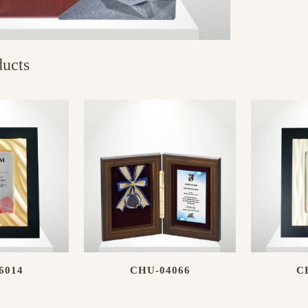
ducts
6014
CHU-04066
C