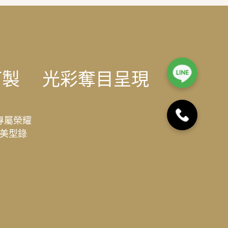
訂製
光彩奪目呈現
專屬榮耀
美型錄