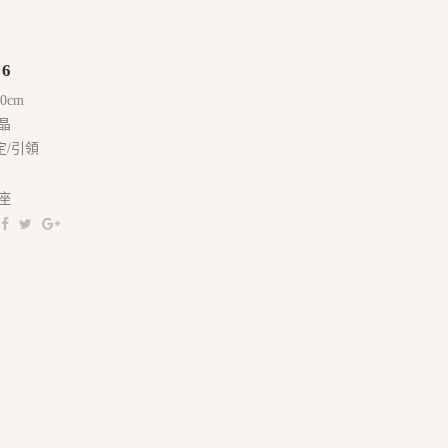
86
20cm
晶
定/引領
座