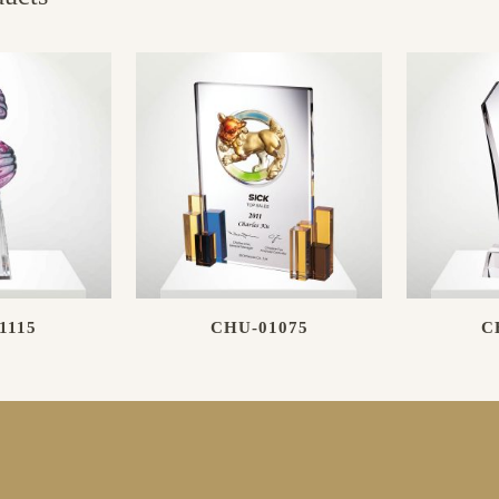
1115
CHU-01075
C