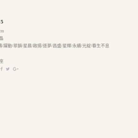
55
cm
晶
濤/躍動/翠韻/星晨/啟揚/逐夢/昌盛/星輝/永續/光綻/春生不息
座