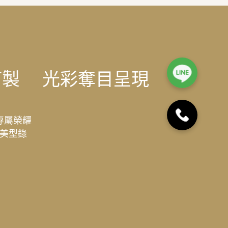
訂製
光彩奪目呈現
專屬榮耀
美型錄