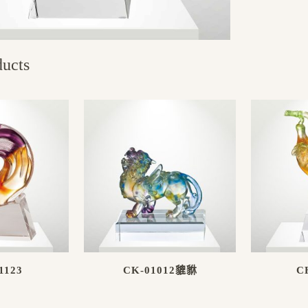
ducts
1123
CK-01012貔貅
C