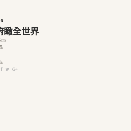
06
俯瞰全世界
6cm
晶
品