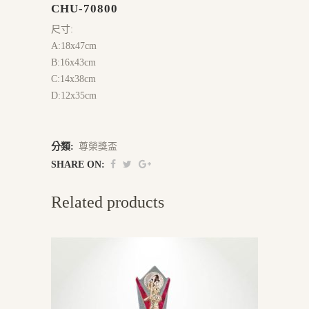
CHU-70800
尺寸:
A:18x47cm
B:16x43cm
C:14x38cm
D:12x35cm
分類:
尊榮獎盃
SHARE ON:
Related products