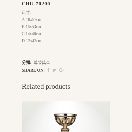
CHU-70200
尺寸:
A:18x57cm
B:16x53cm
C:14x46cm
D:12x42cm
分類:
尊榮獎盃
SHARE ON:
Related products