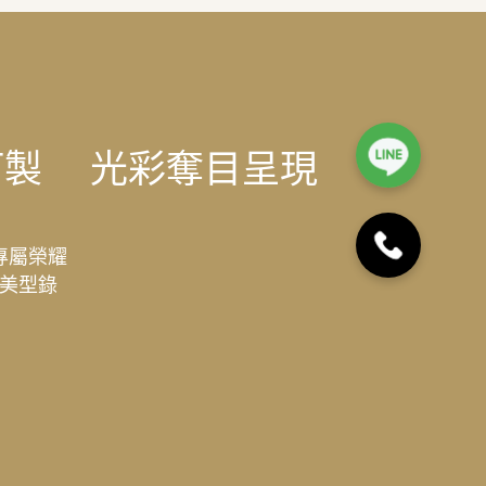
訂製
光彩奪目呈現
專屬榮耀
美型錄