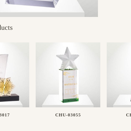
ducts
3017
CHU-03055
C