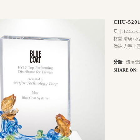
CHU-520
尺寸:12.5x5x
材質:琉璃+水
備註:力爭上
分類:
琉璃獎
SHARE ON: