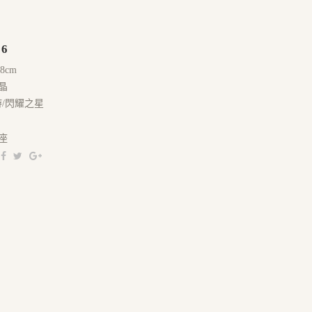
16
18cm
晶
游/閃耀之星
座