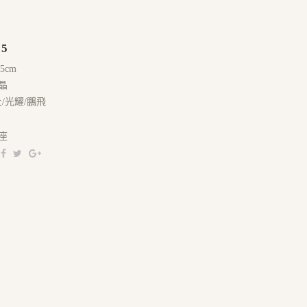
05
.5cm
晶
/光耀/鵬飛
座