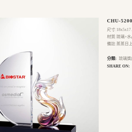
CHU-520
尺寸:18x5x17
材質:琉璃+水
備註:蒸蒸日上
分類:
琉璃獎
SHARE ON: