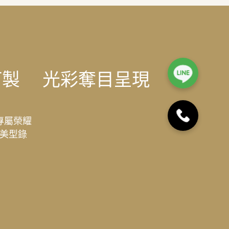
訂製
光彩奪目呈現
專屬榮耀
美型錄