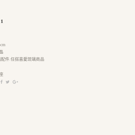
01
5cm
晶
璃配件.任搭喜愛琉璃商品
座