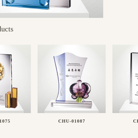
ducts
1075
CHU-01087
C