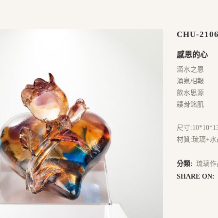
CHU-210
感恩的心
滴水之恩
湧泉相報
飲水思源
鏤骨銘肌
尺寸:10*10*13
材質:琉璃+水
分類:
琉璃作
SHARE ON: