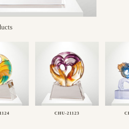
ducts
1124
CHU-21123
C