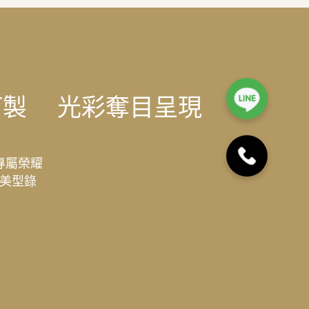
訂製
光彩奪目呈現
專屬榮耀
美型錄