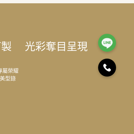
訂製
光彩奪目呈現
專屬榮耀
美型錄