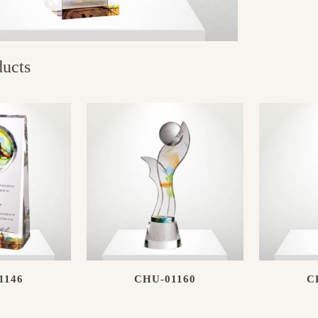
ducts
1146
CHU-01160
C