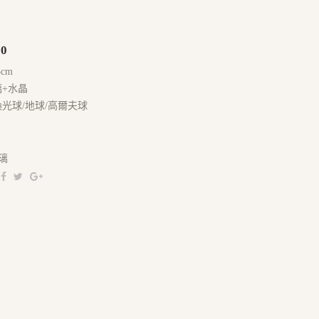
0
3cm
璃+水晶
換光球/地球/高爾夫球
璃