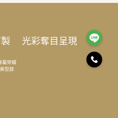
訂製
光彩奪目呈現
專屬榮耀
美型錄