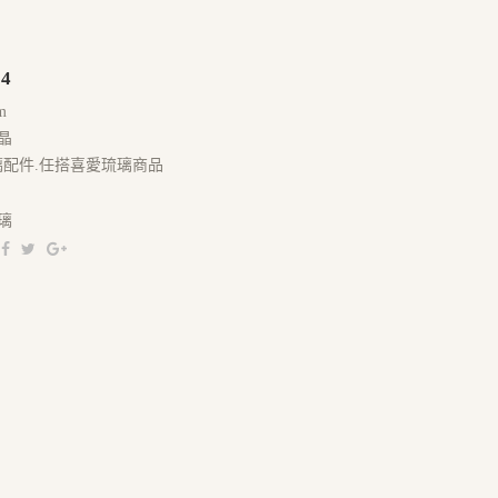
4
m
晶
璃配件.任搭喜愛琉璃商品
璃