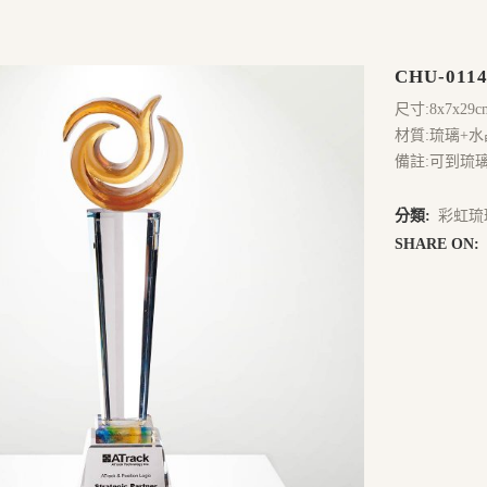
CHU-0114
尺寸:8x7x29c
材質:琉璃+水
備註:可到琉
分類:
彩虹琉
SHARE ON: