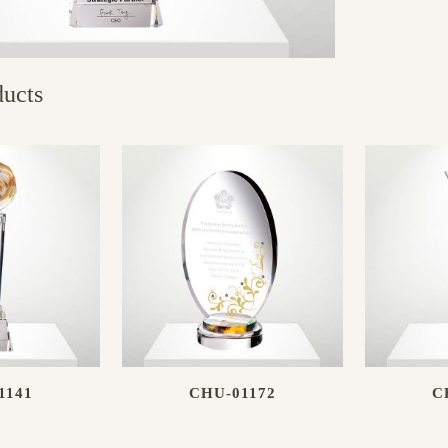
ducts
1141
CHU-01172
C