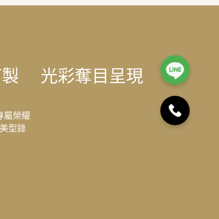
訂製
光彩奪目呈現
專屬榮耀
美型錄