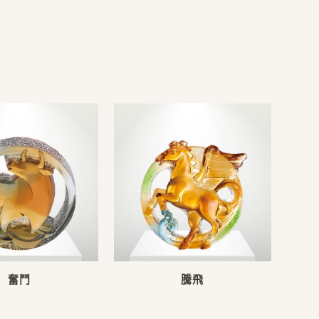
奮鬥
騰飛