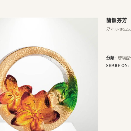
蘭韻芬芳
尺寸:8×8/5x5
分類:
琉璃配
SHARE ON: