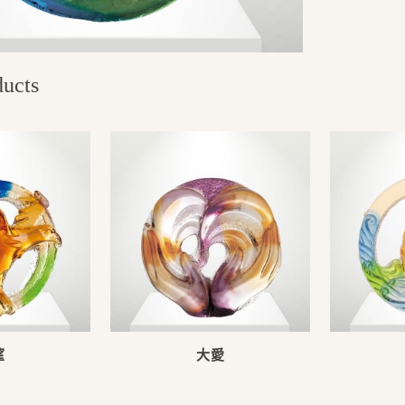
ducts
望
大愛