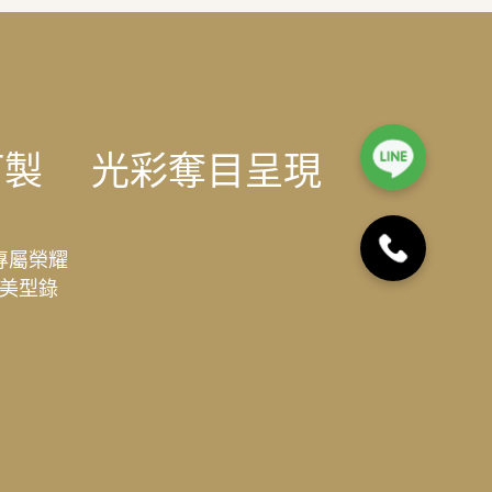
訂製
光彩奪目呈現
專屬榮耀
美型錄