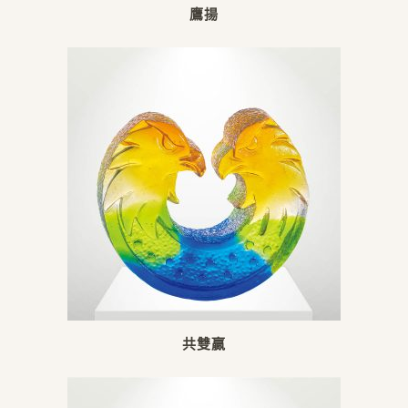
鷹揚
共雙贏